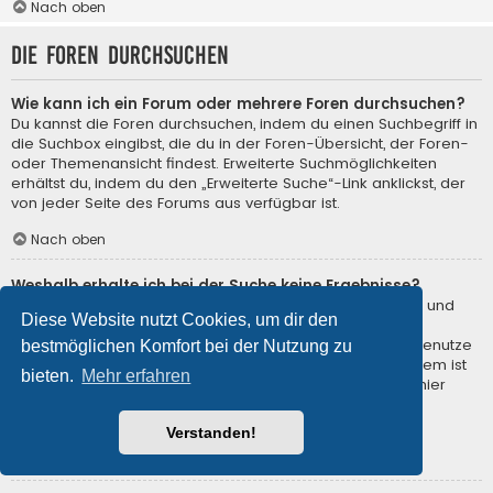
Nach oben
Die Foren durchsuchen
Wie kann ich ein Forum oder mehrere Foren durchsuchen?
Du kannst die Foren durchsuchen, indem du einen Suchbegriff in
die Suchbox eingibst, die du in der Foren-Übersicht, der Foren-
oder Themenansicht findest. Erweiterte Suchmöglichkeiten
erhältst du, indem du den „Erweiterte Suche“-Link anklickst, der
von jeder Seite des Forums aus verfügbar ist.
Nach oben
Weshalb erhalte ich bei der Suche keine Ergebnisse?
Deine Suche war möglicherweise zu allgemein gehalten und
Diese Website nutzt Cookies, um dir den
enthielt zu viele gängige Wörter, welche von phpBB nicht
indiziert werden. Stelle eine spezifischere Anfrage und benutze
bestmöglichen Komfort bei der Nutzung zu
die Optionen, die dir die erweiterte Suche bietet. Außerdem ist
bieten.
Mehr erfahren
es natürlich auch möglich, dass dein(e) Suchbegriff(e) hier
nirgends im Forum verwendet wurden. Prüfe ggf. die
Rechtschreibung der Begriffe!
Verstanden!
Nach oben