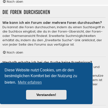
Nach oben
Die Foren durchsuchen
Wie kann ich ein Forum oder mehrere Foren durchsuchen?
Du kannst die Foren durchsuchen, indem du einen Suchbegriff in
die Suchbox eingibst, die du in der Foren-Übersicht, der Foren-
oder Themenansicht findest. Erweiterte Suchmöglichkeiten
erhältst du, indem du den „Erweiterte Suche“-Link anklickst, der
von jeder Seite des Forums aus verfügbar ist.
Nach oben
Weshalb erhalte ich bei der Suche keine Ergebnisse?
Deine Suche war möglicherweise zu allgemein gehalten und
Diese Website nutzt Cookies, um dir den
enthielt zu viele gängige Wörter, welche von phpBB nicht
indiziert werden. Stelle eine spezifischere Anfrage und benutze
bestmöglichen Komfort bei der Nutzung zu
die Optionen, die dir die erweiterte Suche bietet. Außerdem ist
bieten.
Mehr erfahren
es natürlich auch möglich, dass dein(e) Suchbegriff(e) hier
nirgends im Forum verwendet wurden. Prüfe ggf. die
Rechtschreibung der Begriffe!
Verstanden!
Nach oben