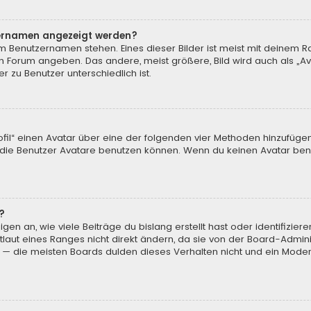
tzernamen angezeigt werden?
m Benutzernamen stehen. Eines dieser Bilder ist meist mit deinem Ra
m Forum angeben. Das andere, meist größere, Bild wird auch als „Ava
r zu Benutzer unterschiedlich ist.
ofil“ einen Avatar über eine der folgenden vier Methoden hinzufüge
ie Benutzer Avatare benutzen können. Wenn du keinen Avatar benut
?
en an, wie viele Beiträge du bislang erstellt hast oder identifizi
aut eines Ranges nicht direkt ändern, da sie von der Board-Adminis
 — die meisten Boards dulden dieses Verhalten nicht und ein Moder