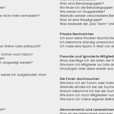
Was sind Benutzergruppen?
den!
Wo finde ich die Benutzergruppen 
Wie werde ich Gruppenleiter?
aber nicht mehr anmelden?!
Weshalb werden verschiedene Benu
Was ist eine Hauptgruppe?
Was bedeutet der „Das Team“-Link 
Private Nachrichten
Ich kann keine Privaten Nachricht
Ich bekomme ständig unerwünscht
r Online-Liste auftaucht?
Ich habe eine Spam-E-Mail von ei
ht immer noch falsch!
Freunde und ignorierte Mitglied
hl!
Wozu benötige ich die Listen der F
en angezeigt werden?
Wie kann ich Mitglieder zur Liste de
hinzufügen oder diese wieder aus 
, werde ich aufgefordert, mich
Die Foren durchsuchen
Wie kann ich ein Forum oder meh
Weshalb erhalte ich bei der Suche
Warum bekomme ich bei der Suche 
Wie kann ich nach Mitgliedern su
Wie kann ich meine eigenen Beit
len?
Abonnements und Lesezeiche
Was ist der Unterschied zwischen