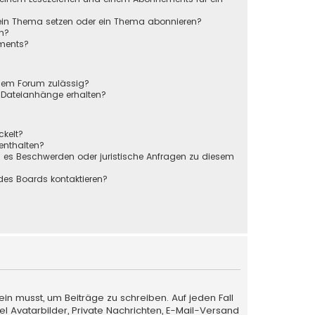
 ein Thema setzen oder ein Thema abonnieren?
en?
ements?
sem Forum zulässig?
r Dateianhänge erhalten?
ckelt?
 enthalten?
s es Beschwerden oder juristische Anfragen zu diesem
des Boards kontaktieren?
ein musst, um Beiträge zu schreiben. Auf jeden Fall
iel Avatarbilder, Private Nachrichten, E-Mail-Versand