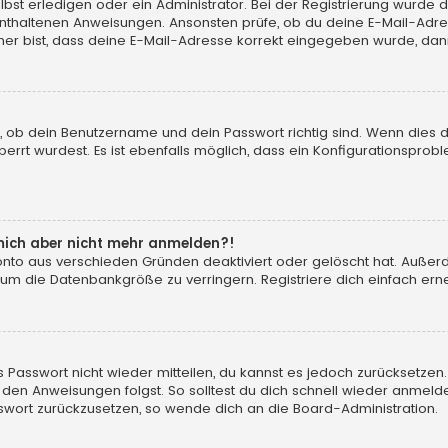
t erledigen oder ein Administrator. Bei der Registrierung wurde dir m
 enthaltenen Anweisungen. Ansonsten prüfe, ob du deine E-Mail-Adr
her bist, dass deine E-Mail-Adresse korrekt eingegeben wurde, dann
, ob dein Benutzername und dein Passwort richtig sind. Wenn dies d
errt wurdest. Es ist ebenfalls möglich, dass ein Konfigurationsprobl
n mich aber nicht mehr anmelden?!
konto aus verschieden Gründen deaktiviert oder gelöscht hat. Auße
 um die Datenbankgröße zu verringern. Registriere dich einfach erne
tes Passwort nicht wieder mitteilen, du kannst es jedoch zurücksetz
 den Anweisungen folgst. So solltest du dich schnell wieder anmeld
asswort zurückzusetzen, so wende dich an die Board-Administration.