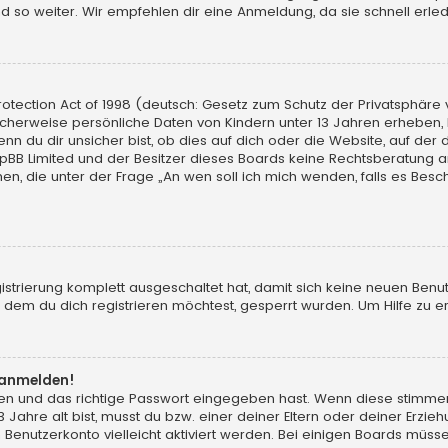
d so weiter. Wir empfehlen dir eine Anmeldung, da sie schnell erledigt
tection Act of 1998 (deutsch: Gesetz zum Schutz der Privatsphäre vo
licherweise persönliche Daten von Kindern unter 13 Jahren erheben,
du dir unsicher bist, ob dies auf dich oder die Website, auf der du d
hpBB Limited und der Besitzer dieses Boards keine Rechtsberatung an
chen, die unter der Frage „An wen soll ich mich wenden, falls es Be
gistrierung komplett ausgeschaltet hat, damit sich keine neuen Ben
dem du dich registrieren möchtest, gesperrt wurden. Um Hilfe zu er
t anmelden!
men und das richtige Passwort eingegeben hast. Wenn diese stimme
13 Jahre alt bist, musst du bzw. einer deiner Eltern oder deiner Erz
in Benutzerkonto vielleicht aktiviert werden. Bei einigen Boards müs