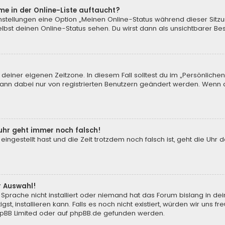
me in der Online-Liste auftaucht?
instellungen eine Option „Meinen Online-Status während dieser Sitz
bst deinen Online-Status sehen. Du wirst dann als unsichtbarer Be
 deiner eigenen Zeitzone. In diesem Fall solltest du im „Persönliche
 kann dabei nur von registrierten Benutzern geändert werden. Wenn du n
enuhr geht immer noch falsch!
 eingestellt hast und die Zeit trotzdem noch falsch ist, geht die Uhr 
.
r Auswahl!
Sprache nicht installiert oder niemand hat das Forum bislang in de
st, installieren kann. Falls es noch nicht existiert, würden wir uns
pBB Limited
oder auf
phpBB.de
gefunden werden.