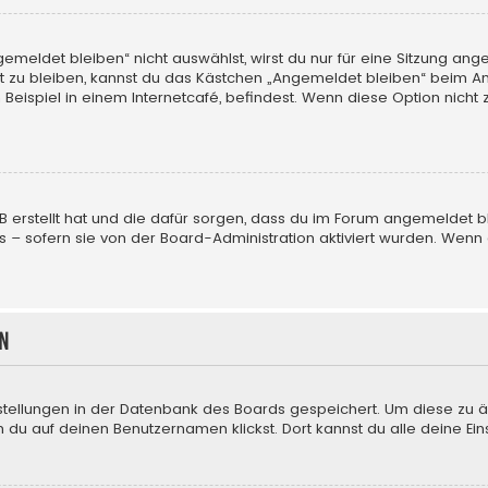
eldet bleiben“ nicht auswählst, wirst du nur für eine Sitzung ang
 zu bleiben, kannst du das Kästchen „Angemeldet bleiben“ beim An
eispiel in einem Internetcafé, befindest. Wenn diese Option nicht 
BB erstellt hat und die dafür sorgen, dass du im Forum angemeldet
us – sofern sie von der Board-Administration aktiviert wurden. We
n
nstellungen in der Datenbank des Boards gespeichert. Um diese zu ä
 du auf deinen Benutzernamen klickst. Dort kannst du alle deine Ein