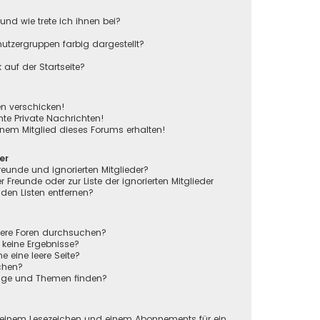
und wie trete ich ihnen bei?
tzergruppen farbig dargestellt?
auf der Startseite?
en verschicken!
e Private Nachrichten!
nem Mitglied dieses Forums erhalten!
er
reunde und ignorierten Mitglieder?
r Freunde oder zur Liste der ignorierten Mitglieder
den Listen entfernen?
rere Foren durchsuchen?
 keine Ergebnisse?
eine leere Seite?
chen?
räge und Themen finden?
n
 einem Lesezeichen und einem Abonnements für ein