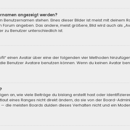
tzernamen angezeigt werden?
m Benutzernamen stehen. Eines dieser Bilder ist meist mit deinem Ra
m Forum angeben. Das andere, meist größere, Bild wird auch als „Ava
r zu Benutzer unterschiedlich ist.
ofil“ einen Avatar über eine der folgenden vier Methoden hinzufüge
ie Benutzer Avatare benutzen können. Wenn du keinen Avatar benut
?
en an, wie viele Beiträge du bislang erstellt hast oder identifizi
aut eines Ranges nicht direkt ändern, da sie von der Board-Adminis
 — die meisten Boards dulden dieses Verhalten nicht und ein Moder