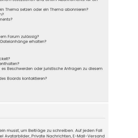
 ein Thema setzen oder ein Thema abonnieren?
en?
ements?
sem Forum zulässig?
r Dateianhänge erhalten?
ckelt?
 enthalten?
s es Beschwerden oder juristische Anfragen zu diesem
des Boards kontaktieren?
ein musst, um Beiträge zu schreiben. Auf jeden Fall
iel Avatarbilder, Private Nachrichten, E-Mail-Versand