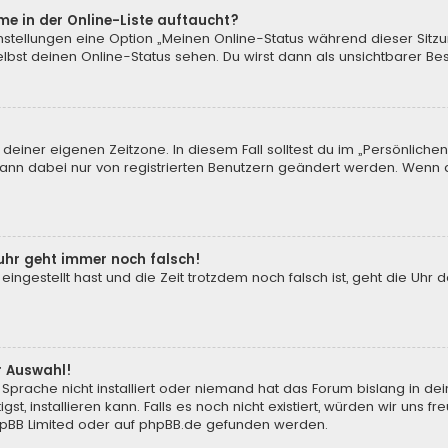
me in der Online-Liste auftaucht?
instellungen eine Option „Meinen Online-Status während dieser Sitz
bst deinen Online-Status sehen. Du wirst dann als unsichtbarer Be
 deiner eigenen Zeitzone. In diesem Fall solltest du im „Persönliche
 kann dabei nur von registrierten Benutzern geändert werden. Wenn du n
enuhr geht immer noch falsch!
 eingestellt hast und die Zeit trotzdem noch falsch ist, geht die Uhr 
.
r Auswahl!
Sprache nicht installiert oder niemand hat das Forum bislang in de
st, installieren kann. Falls es noch nicht existiert, würden wir uns
pBB Limited
oder auf
phpBB.de
gefunden werden.