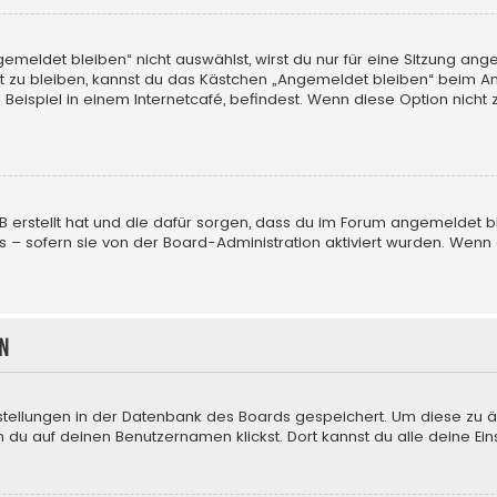
eldet bleiben“ nicht auswählst, wirst du nur für eine Sitzung ang
 zu bleiben, kannst du das Kästchen „Angemeldet bleiben“ beim An
eispiel in einem Internetcafé, befindest. Wenn diese Option nicht 
BB erstellt hat und die dafür sorgen, dass du im Forum angemeldet
us – sofern sie von der Board-Administration aktiviert wurden. We
n
nstellungen in der Datenbank des Boards gespeichert. Um diese zu ä
 du auf deinen Benutzernamen klickst. Dort kannst du alle deine Ein