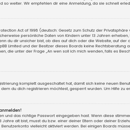
d so weiter. Wir empfehlen dir eine Anmeldung, da sie schnell erledigt
tection Act of 1998 (deutsch: Gesetz zum Schutz der Privatsphäre vo
licherweise persönliche Daten von Kindern unter 13 Jahren erheben,
du dir unsicher bist, ob dies auf dich oder die Website, auf der du d
hpBB Limited und der Besitzer dieses Boards keine Rechtsberatung an
chen, die unter der Frage „An wen soll ich mich wenden, falls es Be
gistrierung komplett ausgeschaltet hat, damit sich keine neuen Ben
dem du dich registrieren möchtest, gesperrt wurden. Um Hilfe zu er
t anmelden!
men und das richtige Passwort eingegeben hast. Wenn diese stimme
13 Jahre alt bist, musst du bzw. einer deiner Eltern oder deiner Erz
in Benutzerkonto vielleicht aktiviert werden. Bei einigen Boards müs