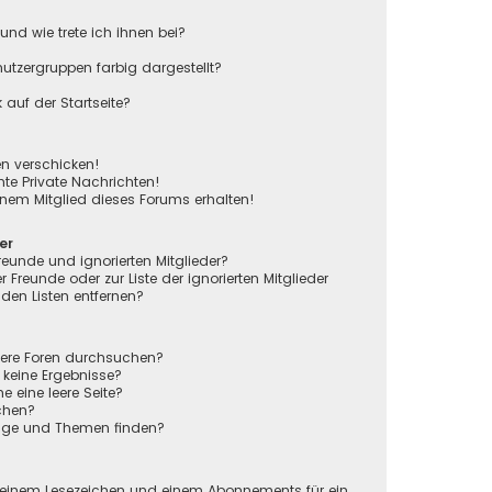
und wie trete ich ihnen bei?
tzergruppen farbig dargestellt?
auf der Startseite?
en verschicken!
e Private Nachrichten!
nem Mitglied dieses Forums erhalten!
er
reunde und ignorierten Mitglieder?
r Freunde oder zur Liste der ignorierten Mitglieder
den Listen entfernen?
rere Foren durchsuchen?
 keine Ergebnisse?
eine leere Seite?
chen?
räge und Themen finden?
n
 einem Lesezeichen und einem Abonnements für ein