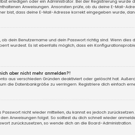
t erledigen oder ein Administrator. Bei der Registrierung wurde dir m
 enthaltenen Anweisungen. Ansonsten prüfe, ob du deine E-Mail-Adr
her bist, dass deine E-Mail-Adresse korrekt eingegeben wurde, dann
, ob dein Benutzername und dein Passwort richtig sind. Wenn dies d
errt wurdest. Es ist ebenfalls möglich, dass ein Konfigurationsprobl
n mich aber nicht mehr anmelden?!
konto aus verschieden Gründen deaktiviert oder gelöscht hat. Auße
 um die Datenbankgröße zu verringern. Registriere dich einfach erne
tes Passwort nicht wieder mitteilen, du kannst es jedoch zurücksetz
 den Anweisungen folgst. So solltest du dich schnell wieder anmeld
asswort zurückzusetzen, so wende dich an die Board-Administration.