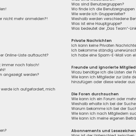
Was sind Benutzergruppen?
den!
Wo finde ich die Benutzergruppen 
Wie werde ich Gruppenleiter?
aber nicht mehr anmelden?!
Weshalb werden verschiedene Benu
Was ist eine Hauptgruppe?
Was bedeutet der „Das Team“-Link 
Private Nachrichten
Ich kann keine Privaten Nachricht
Ich bekomme ständig unerwünscht
r Online-Liste auftaucht?
Ich habe eine Spam-E-Mail von ei
ht immer noch falsch!
Freunde und ignorierte Mitglied
hl!
Wozu benötige ich die Listen der F
en angezeigt werden?
Wie kann ich Mitglieder zur Liste de
hinzufügen oder diese wieder aus 
, werde ich aufgefordert, mich
Die Foren durchsuchen
Wie kann ich ein Forum oder meh
Weshalb erhalte ich bei der Suche
Warum bekomme ich bei der Suche 
Wie kann ich nach Mitgliedern su
Wie kann ich meine eigenen Beit
len?
Abonnements und Lesezeiche
Was ist der Unterschied zwischen