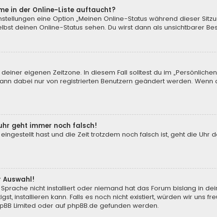
me in der Online-Liste auftaucht?
instellungen eine Option „Meinen Online-Status während dieser Sitz
bst deinen Online-Status sehen. Du wirst dann als unsichtbarer Be
 deiner eigenen Zeitzone. In diesem Fall solltest du im „Persönliche
 kann dabei nur von registrierten Benutzern geändert werden. Wenn du n
enuhr geht immer noch falsch!
 eingestellt hast und die Zeit trotzdem noch falsch ist, geht die Uhr 
.
r Auswahl!
Sprache nicht installiert oder niemand hat das Forum bislang in de
st, installieren kann. Falls es noch nicht existiert, würden wir uns
pBB Limited
oder auf
phpBB.de
gefunden werden.