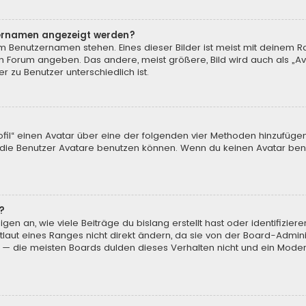
tzernamen angezeigt werden?
m Benutzernamen stehen. Eines dieser Bilder ist meist mit deinem Ra
m Forum angeben. Das andere, meist größere, Bild wird auch als „Ava
r zu Benutzer unterschiedlich ist.
ofil“ einen Avatar über eine der folgenden vier Methoden hinzufüge
ie Benutzer Avatare benutzen können. Wenn du keinen Avatar benut
?
en an, wie viele Beiträge du bislang erstellt hast oder identifizi
aut eines Ranges nicht direkt ändern, da sie von der Board-Adminis
 — die meisten Boards dulden dieses Verhalten nicht und ein Moder