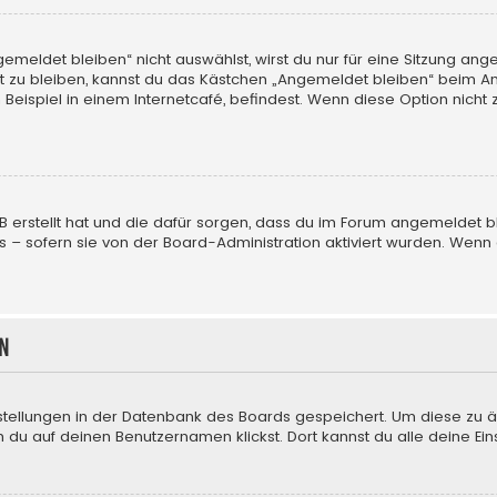
eldet bleiben“ nicht auswählst, wirst du nur für eine Sitzung ang
 zu bleiben, kannst du das Kästchen „Angemeldet bleiben“ beim An
eispiel in einem Internetcafé, befindest. Wenn diese Option nicht 
BB erstellt hat und die dafür sorgen, dass du im Forum angemeldet
us – sofern sie von der Board-Administration aktiviert wurden. We
n
nstellungen in der Datenbank des Boards gespeichert. Um diese zu ä
 du auf deinen Benutzernamen klickst. Dort kannst du alle deine Ein