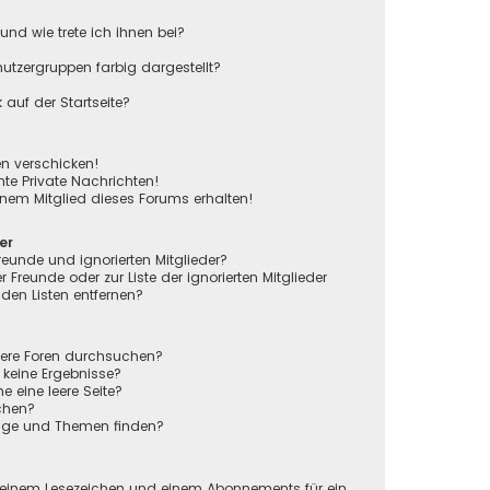
und wie trete ich ihnen bei?
tzergruppen farbig dargestellt?
auf der Startseite?
en verschicken!
e Private Nachrichten!
nem Mitglied dieses Forums erhalten!
er
reunde und ignorierten Mitglieder?
r Freunde oder zur Liste der ignorierten Mitglieder
den Listen entfernen?
rere Foren durchsuchen?
 keine Ergebnisse?
eine leere Seite?
chen?
räge und Themen finden?
n
 einem Lesezeichen und einem Abonnements für ein