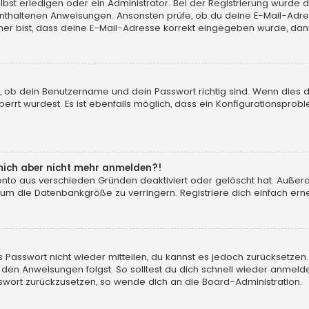
t erledigen oder ein Administrator. Bei der Registrierung wurde dir m
 enthaltenen Anweisungen. Ansonsten prüfe, ob du deine E-Mail-Adr
her bist, dass deine E-Mail-Adresse korrekt eingegeben wurde, dann
, ob dein Benutzername und dein Passwort richtig sind. Wenn dies d
errt wurdest. Es ist ebenfalls möglich, dass ein Konfigurationsprobl
n mich aber nicht mehr anmelden?!
konto aus verschieden Gründen deaktiviert oder gelöscht hat. Auße
 um die Datenbankgröße zu verringern. Registriere dich einfach erne
tes Passwort nicht wieder mitteilen, du kannst es jedoch zurücksetz
 den Anweisungen folgst. So solltest du dich schnell wieder anmeld
asswort zurückzusetzen, so wende dich an die Board-Administration.