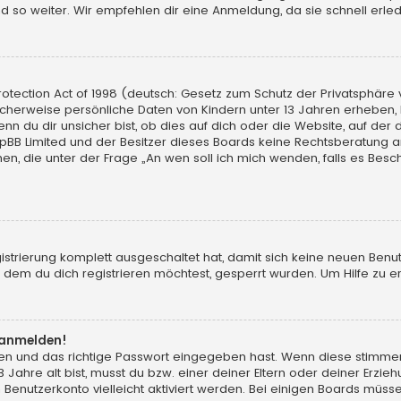
d so weiter. Wir empfehlen dir eine Anmeldung, da sie schnell erledigt
tection Act of 1998 (deutsch: Gesetz zum Schutz der Privatsphäre vo
licherweise persönliche Daten von Kindern unter 13 Jahren erheben,
du dir unsicher bist, ob dies auf dich oder die Website, auf der du d
hpBB Limited und der Besitzer dieses Boards keine Rechtsberatung an
chen, die unter der Frage „An wen soll ich mich wenden, falls es Be
gistrierung komplett ausgeschaltet hat, damit sich keine neuen Ben
dem du dich registrieren möchtest, gesperrt wurden. Um Hilfe zu er
t anmelden!
men und das richtige Passwort eingegeben hast. Wenn diese stimme
13 Jahre alt bist, musst du bzw. einer deiner Eltern oder deiner Erz
in Benutzerkonto vielleicht aktiviert werden. Bei einigen Boards müs