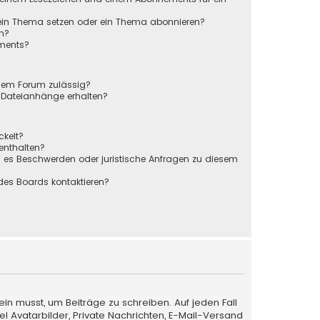
 ein Thema setzen oder ein Thema abonnieren?
en?
ements?
sem Forum zulässig?
r Dateianhänge erhalten?
ckelt?
 enthalten?
s es Beschwerden oder juristische Anfragen zu diesem
des Boards kontaktieren?
ein musst, um Beiträge zu schreiben. Auf jeden Fall
iel Avatarbilder, Private Nachrichten, E-Mail-Versand