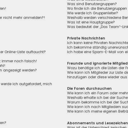
Was sind Benutzergruppen?
den!
Wo finde ich die Benutzergruppen 
Wie werde ich Gruppenleiter?
aber nicht mehr anmelden?!
Weshalb werden verschiedene Benu
Was ist eine Hauptgruppe?
Was bedeutet der „Das Team“-Link 
Private Nachrichten
Ich kann keine Privaten Nachricht
Ich bekomme ständig unerwünscht
r Online-Liste auftaucht?
Ich habe eine Spam-E-Mail von ei
ht immer noch falsch!
Freunde und ignorierte Mitglied
hl!
Wozu benötige ich die Listen der F
en angezeigt werden?
Wie kann ich Mitglieder zur Liste de
hinzufügen oder diese wieder aus 
, werde ich aufgefordert, mich
Die Foren durchsuchen
Wie kann ich ein Forum oder meh
Weshalb erhalte ich bei der Suche
Warum bekomme ich bei der Suche 
Wie kann ich nach Mitgliedern su
Wie kann ich meine eigenen Beit
len?
Abonnements und Lesezeiche
Was ist der Unterschied zwischen