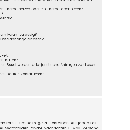
 ein Thema setzen oder ein Thema abonnieren?
en?
ements?
sem Forum zulässig?
r Dateianhänge erhalten?
ckelt?
 enthalten?
s es Beschwerden oder juristische Anfragen zu diesem
des Boards kontaktieren?
ein musst, um Beiträge zu schreiben. Auf jeden Fall
iel Avatarbilder, Private Nachrichten, E-Mail-Versand