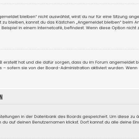
eldet bleiben“ nicht auswählst, wirst du nur für eine Sitzung ang
 zu bleiben, kannst du das Kästchen „Angemeldet bleiben“ beim An
eispiel in einem Internetcafé, befindest. Wenn diese Option nicht 
BB erstellt hat und die dafür sorgen, dass du im Forum angemeldet
us – sofern sie von der Board-Administration aktiviert wurden. We
n
nstellungen in der Datenbank des Boards gespeichert. Um diese zu ä
 du auf deinen Benutzernamen klickst. Dort kannst du alle deine Ein