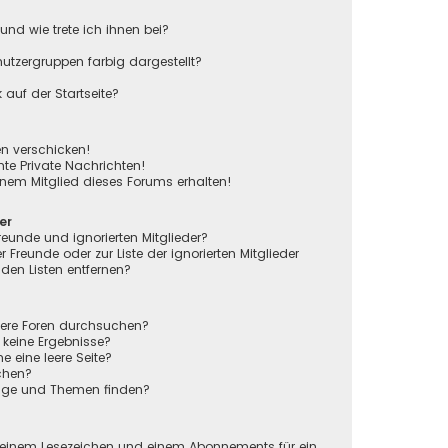
und wie trete ich ihnen bei?
tzergruppen farbig dargestellt?
auf der Startseite?
en verschicken!
e Private Nachrichten!
nem Mitglied dieses Forums erhalten!
er
reunde und ignorierten Mitglieder?
r Freunde oder zur Liste der ignorierten Mitglieder
den Listen entfernen?
rere Foren durchsuchen?
 keine Ergebnisse?
eine leere Seite?
chen?
räge und Themen finden?
n
 einem Lesezeichen und einem Abonnements für ein