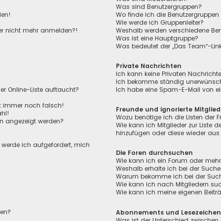
Was sind Benutzergruppen?
den!
Wo finde ich die Benutzergruppen 
Wie werde ich Gruppenleiter?
aber nicht mehr anmelden?!
Weshalb werden verschiedene Benu
Was ist eine Hauptgruppe?
Was bedeutet der „Das Team“-Link 
Private Nachrichten
Ich kann keine Privaten Nachricht
Ich bekomme ständig unerwünscht
r Online-Liste auftaucht?
Ich habe eine Spam-E-Mail von ei
ht immer noch falsch!
Freunde und ignorierte Mitglied
hl!
Wozu benötige ich die Listen der F
en angezeigt werden?
Wie kann ich Mitglieder zur Liste de
hinzufügen oder diese wieder aus 
, werde ich aufgefordert, mich
Die Foren durchsuchen
Wie kann ich ein Forum oder meh
Weshalb erhalte ich bei der Suche
Warum bekomme ich bei der Suche 
Wie kann ich nach Mitgliedern su
Wie kann ich meine eigenen Beit
len?
Abonnements und Lesezeiche
Was ist der Unterschied zwischen