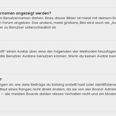
tzernamen angezeigt werden?
m Benutzernamen stehen. Eines dieser Bilder ist meist mit deinem Ra
m Forum angeben. Das andere, meist größere, Bild wird auch als „Ava
r zu Benutzer unterschiedlich ist.
ofil“ einen Avatar über eine der folgenden vier Methoden hinzufüge
ie Benutzer Avatare benutzen können. Wenn du keinen Avatar benut
?
en an, wie viele Beiträge du bislang erstellt hast oder identifizi
aut eines Ranges nicht direkt ändern, da sie von der Board-Adminis
 — die meisten Boards dulden dieses Verhalten nicht und ein Moder