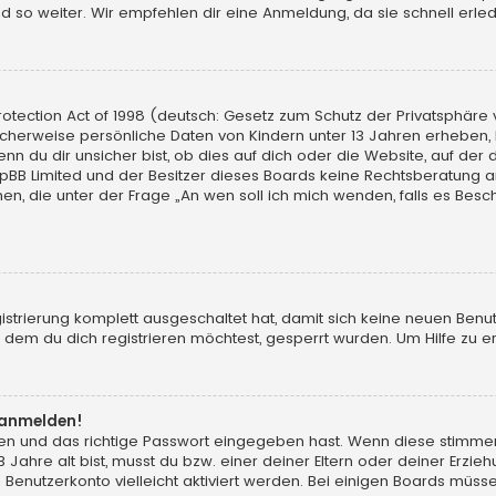
d so weiter. Wir empfehlen dir eine Anmeldung, da sie schnell erledigt
tection Act of 1998 (deutsch: Gesetz zum Schutz der Privatsphäre vo
licherweise persönliche Daten von Kindern unter 13 Jahren erheben,
du dir unsicher bist, ob dies auf dich oder die Website, auf der du d
hpBB Limited und der Besitzer dieses Boards keine Rechtsberatung an
chen, die unter der Frage „An wen soll ich mich wenden, falls es Be
gistrierung komplett ausgeschaltet hat, damit sich keine neuen Ben
dem du dich registrieren möchtest, gesperrt wurden. Um Hilfe zu er
t anmelden!
men und das richtige Passwort eingegeben hast. Wenn diese stimme
13 Jahre alt bist, musst du bzw. einer deiner Eltern oder deiner Erz
in Benutzerkonto vielleicht aktiviert werden. Bei einigen Boards müs