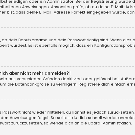
t erledigen oder ein Administrator. Bei der Registrierung wurde dir m
 enthaltenen Anweisungen. Ansonsten prüfe, ob du deine E-Mail-Adr
her bist, dass deine E-Mail-Adresse korrekt eingegeben wurde, dann
, ob dein Benutzername und dein Passwort richtig sind. Wenn dies d
errt wurdest. Es ist ebenfalls möglich, dass ein Konfigurationsprobl
n mich aber nicht mehr anmelden?!
konto aus verschieden Gründen deaktiviert oder gelöscht hat. Auße
 um die Datenbankgröße zu verringern. Registriere dich einfach erne
tes Passwort nicht wieder mitteilen, du kannst es jedoch zurücksetz
 den Anweisungen folgst. So solltest du dich schnell wieder anmeld
asswort zurückzusetzen, so wende dich an die Board-Administration.