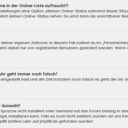
me in der Online-Liste auftaucht?
instellungen eine Option „Meinen Online-Status während dieser Sitz
bst deinen Online-Status sehen. Du wirst dann als unsichtbarer Be
 deiner eigenen Zeitzone. In diesem Fall solltest du im „Persönliche
 kann dabei nur von registrierten Benutzern geändert werden. Wenn du n
enuhr geht immer noch falsch!
 eingestellt hast und die Zeit trotzdem noch falsch ist, geht die Uhr 
.
r Auswahl!
Sprache nicht installiert oder niemand hat das Forum bislang in de
st, installieren kann. Falls es noch nicht existiert, würden wir uns
pBB Limited
oder auf
phpBB.de
gefunden werden.