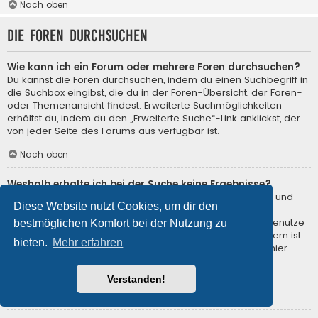
Nach oben
Die Foren durchsuchen
Wie kann ich ein Forum oder mehrere Foren durchsuchen?
Du kannst die Foren durchsuchen, indem du einen Suchbegriff in
die Suchbox eingibst, die du in der Foren-Übersicht, der Foren-
oder Themenansicht findest. Erweiterte Suchmöglichkeiten
erhältst du, indem du den „Erweiterte Suche“-Link anklickst, der
von jeder Seite des Forums aus verfügbar ist.
Nach oben
Weshalb erhalte ich bei der Suche keine Ergebnisse?
Deine Suche war möglicherweise zu allgemein gehalten und
Diese Website nutzt Cookies, um dir den
enthielt zu viele gängige Wörter, welche von phpBB nicht
indiziert werden. Stelle eine spezifischere Anfrage und benutze
bestmöglichen Komfort bei der Nutzung zu
die Optionen, die dir die erweiterte Suche bietet. Außerdem ist
bieten.
Mehr erfahren
es natürlich auch möglich, dass dein(e) Suchbegriff(e) hier
nirgends im Forum verwendet wurden. Prüfe ggf. die
Rechtschreibung der Begriffe!
Verstanden!
Nach oben