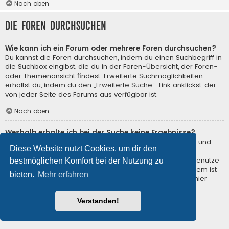
Nach oben
Die Foren durchsuchen
Wie kann ich ein Forum oder mehrere Foren durchsuchen?
Du kannst die Foren durchsuchen, indem du einen Suchbegriff in
die Suchbox eingibst, die du in der Foren-Übersicht, der Foren-
oder Themenansicht findest. Erweiterte Suchmöglichkeiten
erhältst du, indem du den „Erweiterte Suche“-Link anklickst, der
von jeder Seite des Forums aus verfügbar ist.
Nach oben
Weshalb erhalte ich bei der Suche keine Ergebnisse?
Deine Suche war möglicherweise zu allgemein gehalten und
Diese Website nutzt Cookies, um dir den
enthielt zu viele gängige Wörter, welche von phpBB nicht
indiziert werden. Stelle eine spezifischere Anfrage und benutze
bestmöglichen Komfort bei der Nutzung zu
die Optionen, die dir die erweiterte Suche bietet. Außerdem ist
bieten.
Mehr erfahren
es natürlich auch möglich, dass dein(e) Suchbegriff(e) hier
nirgends im Forum verwendet wurden. Prüfe ggf. die
Rechtschreibung der Begriffe!
Verstanden!
Nach oben