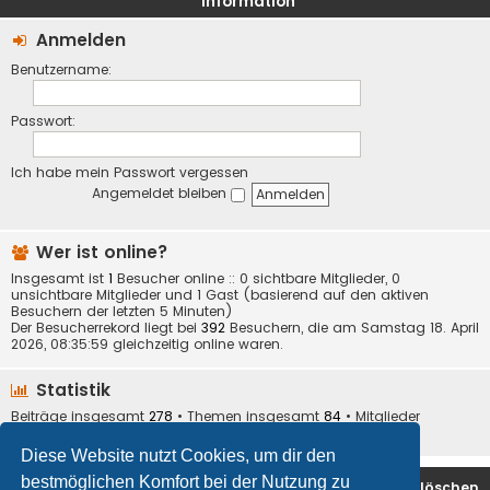
Information
Anmelden
Benutzername:
Passwort:
Ich habe mein Passwort vergessen
Angemeldet bleiben
Wer ist online?
Insgesamt ist
1
Besucher online :: 0 sichtbare Mitglieder, 0
unsichtbare Mitglieder und 1 Gast (basierend auf den aktiven
Besuchern der letzten 5 Minuten)
Der Besucherrekord liegt bei
392
Besuchern, die am Samstag 18. April
2026, 08:35:59 gleichzeitig online waren.
Statistik
Beiträge insgesamt
278
• Themen insgesamt
84
• Mitglieder
insgesamt
32
• Unser neuestes Mitglied:
Ares
Diese Website nutzt Cookies, um dir den
bestmöglichen Komfort bei der Nutzung zu
Foren-Übersicht
Alle Cookies löschen