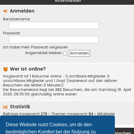
Information
Anmelden
Benutzername:
Passwort:
Ich habe mein Passwort vergessen
Angemeldet bleiben
Wer ist online?
Insgesamt ist
1
Besucher online :: 0 sichtbare Mitglieder, 0
unsichtbare Mitglieder und 1 Gast (basierend auf den aktiven
Besuchern der letzten 5 Minuten)
Der Besucherrekord liegt bei
392
Besuchern, die am Samstag 18. April
2026, 08:35:59 gleichzeitig online waren.
Statistik
Beiträge insgesamt
278
• Themen insgesamt
84
• Mitglieder
insgesamt
32
• Unser neuestes Mitglied:
Ares
Diese Website nutzt Cookies, um dir den
bestmöglichen Komfort bei der Nutzung zu
Foren-Übersicht
Alle Cookies löschen