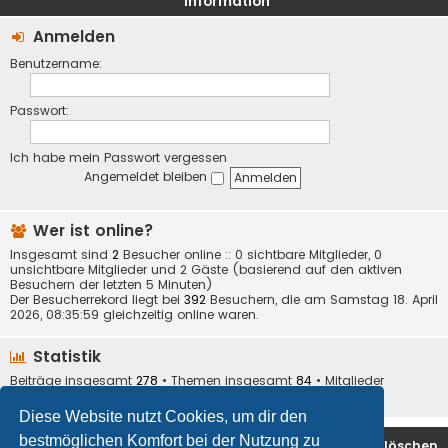
Information
Anmelden
Benutzername:
Passwort:
Ich habe mein Passwort vergessen
Angemeldet bleiben
Wer ist online?
Insgesamt sind
2
Besucher online :: 0 sichtbare Mitglieder, 0
unsichtbare Mitglieder und 2 Gäste (basierend auf den aktiven
Besuchern der letzten 5 Minuten)
Der Besucherrekord liegt bei
392
Besuchern, die am Samstag 18. April
2026, 08:35:59 gleichzeitig online waren.
Statistik
Beiträge insgesamt
278
• Themen insgesamt
84
• Mitglieder
insgesamt
32
• Unser neuestes Mitglied:
Ares
Diese Website nutzt Cookies, um dir den
bestmöglichen Komfort bei der Nutzung zu
Foren-Übersicht
Alle Cookies löschen