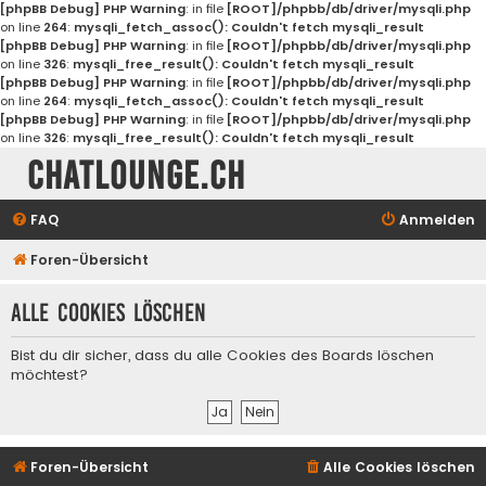
[phpBB Debug] PHP Warning
: in file
[ROOT]/phpbb/db/driver/mysqli.php
on line
264
:
mysqli_fetch_assoc(): Couldn't fetch mysqli_result
[phpBB Debug] PHP Warning
: in file
[ROOT]/phpbb/db/driver/mysqli.php
on line
326
:
mysqli_free_result(): Couldn't fetch mysqli_result
[phpBB Debug] PHP Warning
: in file
[ROOT]/phpbb/db/driver/mysqli.php
on line
264
:
mysqli_fetch_assoc(): Couldn't fetch mysqli_result
[phpBB Debug] PHP Warning
: in file
[ROOT]/phpbb/db/driver/mysqli.php
on line
326
:
mysqli_free_result(): Couldn't fetch mysqli_result
Chatlounge.ch
FAQ
Anmelden
Foren-Übersicht
Alle Cookies löschen
Bist du dir sicher, dass du alle Cookies des Boards löschen
möchtest?
Foren-Übersicht
Alle Cookies löschen