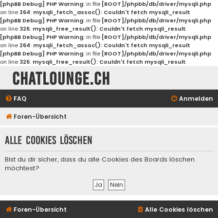
[phpBB Debug] PHP Warning
: in file
[ROOT]/phpbb/db/driver/mysqli.php
on line
264
:
mysqli_fetch_assoc(): Couldn't fetch mysqli_result
[phpBB Debug] PHP Warning
: in file
[ROOT]/phpbb/db/driver/mysqli.php
on line
326
:
mysqli_free_result(): Couldn't fetch mysqli_result
[phpBB Debug] PHP Warning
: in file
[ROOT]/phpbb/db/driver/mysqli.php
on line
264
:
mysqli_fetch_assoc(): Couldn't fetch mysqli_result
[phpBB Debug] PHP Warning
: in file
[ROOT]/phpbb/db/driver/mysqli.php
on line
326
:
mysqli_free_result(): Couldn't fetch mysqli_result
Chatlounge.ch
FAQ
Anmelden
Foren-Übersicht
Alle Cookies löschen
Bist du dir sicher, dass du alle Cookies des Boards löschen
möchtest?
Foren-Übersicht
Alle Cookies löschen