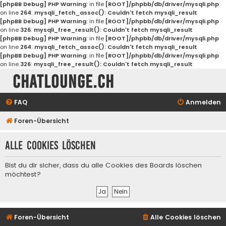
[phpBB Debug] PHP Warning
: in file
[ROOT]/phpbb/db/driver/mysqli.php
on line
264
:
mysqli_fetch_assoc(): Couldn't fetch mysqli_result
[phpBB Debug] PHP Warning
: in file
[ROOT]/phpbb/db/driver/mysqli.php
on line
326
:
mysqli_free_result(): Couldn't fetch mysqli_result
[phpBB Debug] PHP Warning
: in file
[ROOT]/phpbb/db/driver/mysqli.php
on line
264
:
mysqli_fetch_assoc(): Couldn't fetch mysqli_result
[phpBB Debug] PHP Warning
: in file
[ROOT]/phpbb/db/driver/mysqli.php
on line
326
:
mysqli_free_result(): Couldn't fetch mysqli_result
Chatlounge.ch
FAQ
Anmelden
Foren-Übersicht
Alle Cookies löschen
Bist du dir sicher, dass du alle Cookies des Boards löschen
möchtest?
Foren-Übersicht
Alle Cookies löschen