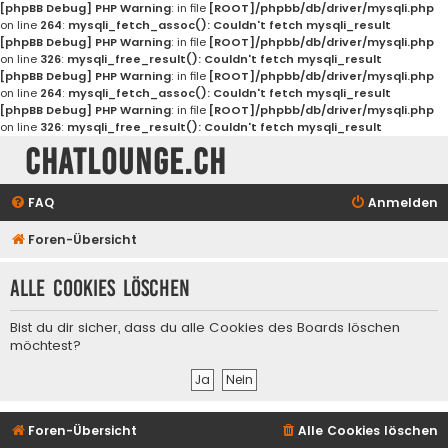
[phpBB Debug] PHP Warning
: in file
[ROOT]/phpbb/db/driver/mysqli.php
on line
264
:
mysqli_fetch_assoc(): Couldn't fetch mysqli_result
[phpBB Debug] PHP Warning
: in file
[ROOT]/phpbb/db/driver/mysqli.php
on line
326
:
mysqli_free_result(): Couldn't fetch mysqli_result
[phpBB Debug] PHP Warning
: in file
[ROOT]/phpbb/db/driver/mysqli.php
on line
264
:
mysqli_fetch_assoc(): Couldn't fetch mysqli_result
[phpBB Debug] PHP Warning
: in file
[ROOT]/phpbb/db/driver/mysqli.php
on line
326
:
mysqli_free_result(): Couldn't fetch mysqli_result
Chatlounge.ch
FAQ
Anmelden
Foren-Übersicht
Alle Cookies löschen
Bist du dir sicher, dass du alle Cookies des Boards löschen
möchtest?
Foren-Übersicht
Alle Cookies löschen