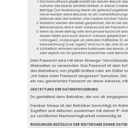
Die Forensoftware phpBB erstellt bei deinem Besuch de
Aufrufen des Boards erhalten bleiben. In diesen Cookie
Beiträge (zur Markierung dieser als gelesen/ungelese
Ferner werden deine Benutzer-ID, ein Authentifizierung
jederzeit über die Funktion „Alle Cookies löschen“ lösch
Weiterhin werden die Daten gespeichert, die du bei der
Benutzername, eine E-Mail-Adresse und ein Passwort not
Wenn du einen Beitrag oder eine private Nachricht erste
diesen Fällen wird auch deine IP-Adresse gespeichert.
Umfragen), Änderungen an zentralen Profildaten (E-Ma
Kennzeichnung (User Agent) wird nur in der „Wer ist o
Schließlich erfordern einzelne Funktionen des Boards
oder explizit von dir gesetzte Lesezeichen oder Benach
Dein Passwort wird mit einer Einwege-Verschlüsselun
Webseiten zu verwenden. Das Passwort ist dein Sch
des Betreibers, von phpBB Limited oder ein Dritter
„Ich habe mein Passwort vergessen“ benutzen. Di
ein neu generiertes Passwort an diese Adresse, mi
GESTATTUNG DER DATENSPEICHERUNG
Du gestattest dem Betreiber, die von dir eingegeb
Darüber hinaus ist der Betreiber berechtigt, im Ra
Zugriffen und Aktionen zusammen mit deiner IP-Ad
zur rechtlichen Nachverfolgbarkeit notwendig ist.
REGELUNGEN BEZÜGLICH DER WEITERGABE DEINER DATEN