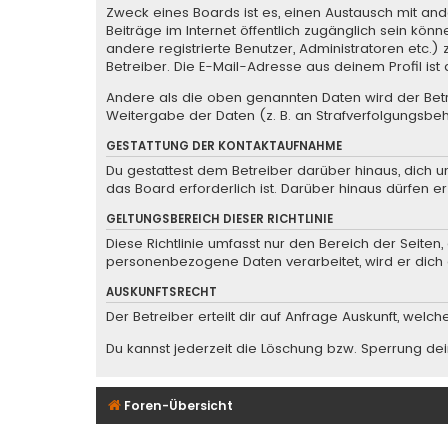
Zweck eines Boards ist es, einen Austausch mit ande
Beiträge im Internet öffentlich zugänglich sein könn
andere registrierte Benutzer, Administratoren etc
Betreiber. Die E-Mail-Adresse aus deinem Profil is
Andere als die oben genannten Daten wird der Betre
Weitergabe der Daten (z. B. an Strafverfolgungsbehö
GESTATTUNG DER KONTAKTAUFNAHME
Du gestattest dem Betreiber darüber hinaus, dich u
das Board erforderlich ist. Darüber hinaus dürfen e
GELTUNGSBEREICH DIESER RICHTLINIE
Diese Richtlinie umfasst nur den Bereich der Seite
personenbezogene Daten verarbeitet, wird er dich 
AUSKUNFTSRECHT
Der Betreiber erteilt dir auf Anfrage Auskunft, welc
Du kannst jederzeit die Löschung bzw. Sperrung dein
Foren-Übersicht