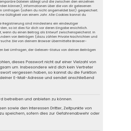
s temporäre Dateien ablegt und die zwischen den einzelnen
werden können), Informationen über die von dir gelesenen
an Umfragen (sofern du nicht angemeldet bist) gespeichert.
ne Gültigkeit von einem Jahr. Alle Cookies kannst du
ie Registrierung sind mindestens ein eindeutiger
, so ist dies für dich vor deren Eingabe ersichtlich.
t, wenn du einen Beitrag als Entwurf zwischenspeicherst. In
 Ändern von Beiträgen (dazu zählen Private Nachrichten und
suche. Die von deinem Browser übermittelte Browser-
en bei Umfragen, der Gelesen-Status von deinen Beiträgen
hlen, dieses Passwort nicht auf einer Vielzahl von
rgsam um. Insbesondere wird dich kein Vertreter
sswort vergessen haben, so kannst du die Funktion
deiner E-Mail-Adresse und sendet anschließend
rd betreiben und anbieten zu können.
en sowie den Interessen Dritter, Zeitpunkte von
zu speichern, sofern dies zur Gefahrenabwehr oder