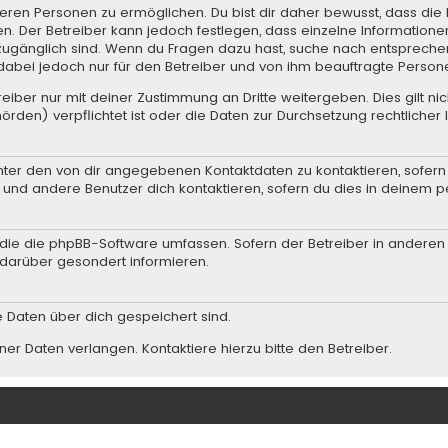
ren Personen zu ermöglichen. Du bist dir daher bewusst, dass die Da
en. Der Betreiber kann jedoch festlegen, dass einzelne Informationen
.) zugänglich sind. Wenn du Fragen dazu hast, suche nach entsprec
t dabei jedoch nur für den Betreiber und von ihm beauftragte Person
iber nur mit deiner Zustimmung an Dritte weitergeben. Dies gilt nic
rden) verpflichtet ist oder die Daten zur Durchsetzung rechtlicher I
nter den von dir angegebenen Kontaktdaten zu kontaktieren, sofern 
r und andere Benutzer dich kontaktieren, sofern du dies in deinem p
n, die die phpBB-Software umfassen. Sofern der Betreiber in andere
darüber gesondert informieren.
he Daten über dich gespeichert sind.
er Daten verlangen. Kontaktiere hierzu bitte den Betreiber.