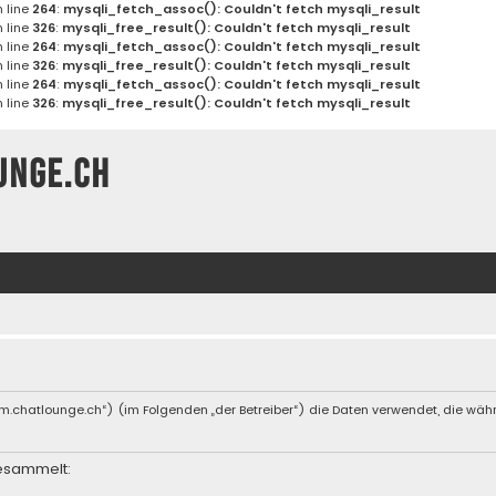
 line
264
:
mysqli_fetch_assoc(): Couldn't fetch mysqli_result
 line
326
:
mysqli_free_result(): Couldn't fetch mysqli_result
 line
264
:
mysqli_fetch_assoc(): Couldn't fetch mysqli_result
 line
326
:
mysqli_free_result(): Couldn't fetch mysqli_result
 line
264
:
mysqli_fetch_assoc(): Couldn't fetch mysqli_result
 line
326
:
mysqli_free_result(): Couldn't fetch mysqli_result
unge.ch
forum.chatlounge.ch“) (im Folgenden „der Betreiber“) die Daten verwendet, die 
esammelt: