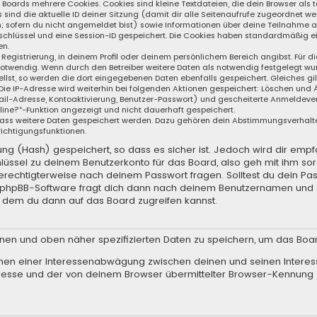
s Boards mehrere Cookies. Cookies sind kleine Textdateien, die dein Browser al
s sind die aktuelle ID deiner Sitzung (damit dir alle Seitenaufrufe zugeordnet 
n; sofern du nicht angemeldet bist) sowie Informationen über deine Teilnahme 
sschlüssel und eine Session-ID gespeichert. Die Cookies haben standardmäßig ei
en.
 Registrierung, in deinem Profil oder deinem persönlichem Bereich angibst. Für d
wendig. Wenn durch den Betreiber weitere Daten als notwendig festgelegt wurden
llst, so werden die dort eingegebenen Daten ebenfalls gespeichert. Gleiches gil
 Die IP-Adresse wird weiterhin bei folgenden Aktionen gespeichert: Löschen und
il-Adresse, Kontoaktivierung, Benutzer-Passwort) und gescheiterte Anmeldever
nline?“-Funktion angezeigt und nicht dauerhaft gespeichert.
, dass weitere Daten gespeichert werden. Dazu gehören dein Abstimmungsverhalt
richtigungsfunktionen.
g (Hash) gespeichert, so dass es sicher ist. Jedoch wird dir empfo
lüssel zu deinem Benutzerkonto für das Board, also geh mit ihm so
 berechtigterweise nach deinem Passwort fragen. Solltest du dein Pa
e phpBB-Software fragt dich dann nach deinem Benutzernamen und 
t dem du dann auf das Board zugreifen kannst.
enen und oben näher spezifizierten Daten zu speichern, um das Boa
hmen einer Interessenabwägung zwischen deinen und seinen Interess
resse und der von deinem Browser übermittelter Browser-Kennung 