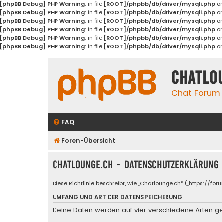
[phpBB Debug] PHP Warning
: in file
[ROOT]/phpbb/db/driver/mysqli.php
on
[phpBB Debug] PHP Warning
: in file
[ROOT]/phpbb/db/driver/mysqli.php
on
[phpBB Debug] PHP Warning
: in file
[ROOT]/phpbb/db/driver/mysqli.php
on
[phpBB Debug] PHP Warning
: in file
[ROOT]/phpbb/db/driver/mysqli.php
on
[phpBB Debug] PHP Warning
: in file
[ROOT]/phpbb/db/driver/mysqli.php
on
[phpBB Debug] PHP Warning
: in file
[ROOT]/phpbb/db/driver/mysqli.php
on
Chatlo
Chat Forum
FAQ
Foren-Übersicht
Chatlounge.ch - Datenschutzerklärung
Diese Richtlinie beschreibt, wie „Chatlounge.ch“ („https://
UMFANG UND ART DER DATENSPEICHERUNG
Deine Daten werden auf vier verschiedene Arten g