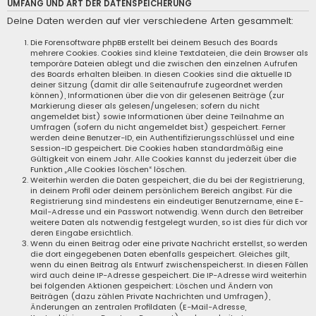
UMFANG UND ART DER DATENSPEICHERUNG
Deine Daten werden auf vier verschiedene Arten gesammelt:
Die Forensoftware phpBB erstellt bei deinem Besuch des Boards
mehrere Cookies. Cookies sind kleine Textdateien, die dein Browser als
temporäre Dateien ablegt und die zwischen den einzelnen Aufrufen
des Boards erhalten bleiben. In diesen Cookies sind die aktuelle ID
deiner Sitzung (damit dir alle Seitenaufrufe zugeordnet werden
können), Informationen über die von dir gelesenen Beiträge (zur
Markierung dieser als gelesen/ungelesen; sofern du nicht
angemeldet bist) sowie Informationen über deine Teilnahme an
Umfragen (sofern du nicht angemeldet bist) gespeichert. Ferner
werden deine Benutzer-ID, ein Authentifizierungsschlüssel und eine
Session-ID gespeichert. Die Cookies haben standardmäßig eine
Gültigkeit von einem Jahr. Alle Cookies kannst du jederzeit über die
Funktion „Alle Cookies löschen“ löschen.
Weiterhin werden die Daten gespeichert, die du bei der Registrierung,
in deinem Profil oder deinem persönlichem Bereich angibst. Für die
Registrierung sind mindestens ein eindeutiger Benutzername, eine E-
Mail-Adresse und ein Passwort notwendig. Wenn durch den Betreiber
weitere Daten als notwendig festgelegt wurden, so ist dies für dich vor
deren Eingabe ersichtlich.
Wenn du einen Beitrag oder eine private Nachricht erstellst, so werden
die dort eingegebenen Daten ebenfalls gespeichert. Gleiches gilt,
wenn du einen Beitrag als Entwurf zwischenspeicherst. In diesen Fällen
wird auch deine IP-Adresse gespeichert. Die IP-Adresse wird weiterhin
bei folgenden Aktionen gespeichert: Löschen und Ändern von
Beiträgen (dazu zählen Private Nachrichten und Umfragen),
Änderungen an zentralen Profildaten (E-Mail-Adresse,