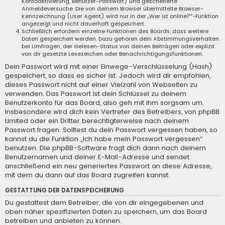
Kontoaktivierung, Benutzer-Passwort) und gescheiterte
Anmeldeversuche. Die von deinem Browser übermittelte Browser-
Kennzeichnung (User Agent) wird nur in der „Wer ist online?“-Funktion
angezeigt und nicht dauerhaft gespeichert.
Schließlich erfordern einzelne Funktionen des Boards, dass weitere
Daten gespeichert werden. Dazu gehören dein Abstimmungsverhalten
bei Umfragen, der Gelesen-Status von deinen Beiträgen oder explizit
von dir gesetzte Lesezeichen oder Benachrichtigungsfunktionen.
Dein Passwort wird mit einer Einwege-Verschlüsselung (Hash)
gespeichert, so dass es sicher ist. Jedoch wird dir empfohlen,
dieses Passwort nicht auf einer Vielzahl von Webseiten zu
verwenden. Das Passwort ist dein Schlüssel zu deinem
Benutzerkonto für das Board, also geh mit ihm sorgsam um.
Insbesondere wird dich kein Vertreter des Betreibers, von phpBB
Limited oder ein Dritter berechtigterweise nach deinem
Passwort fragen. Solltest du dein Passwort vergessen haben, so
kannst du die Funktion „Ich habe mein Passwort vergessen“
benutzen. Die phpBB-Software fragt dich dann nach deinem
Benutzernamen und deiner E-Mail-Adresse und sendet
anschließend ein neu generiertes Passwort an diese Adresse,
mit dem du dann auf das Board zugreifen kannst.
GESTATTUNG DER DATENSPEICHERUNG
Du gestattest dem Betreiber, die von dir eingegebenen und
oben näher spezifizierten Daten zu speichern, um das Board
betreiben und anbieten zu können.