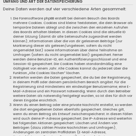
UMFANG UND ART DER DATENSPEICHERUNG
Deine Daten werden auf vier verschiedene Arten gesammelt:
Die Forensoftware phpBB erstellt bei deinem Besuch des Boards
mehrere Cookies. Cookies sind kleine Textdateien, die dein Browser als
temporäre Dateien ablegt und die zwischen den einzelnen Aufrufen
des Boards erhalten bleiben. In diesen Cookies sind die aktuelle ID
deiner Sitzung (damit dir alle Seitenaufrufe zugeordnet werden
können), Informationen über die von dir gelesenen Beiträge (zur
Markierung dieser als gelesen/ungelesen; sofern du nicht
angemeldet bist) sowie Informationen über deine Teilnahme an
Umfragen (sofern du nicht angemeldet bist) gespeichert. Ferner
werden deine Benutzer-ID, ein Authentifizierungsschlüssel und eine
Session-ID gespeichert. Die Cookies haben standardmäßig eine
Gültigkeit von einem Jahr. Alle Cookies kannst du jederzeit über die
Funktion „Alle Cookies löschen“ löschen.
Weiterhin werden die Daten gespeichert, die du bei der Registrierung,
in deinem Profil oder deinem persönlichem Bereich angibst. Für die
Registrierung sind mindestens ein eindeutiger Benutzername, eine E-
Mail-Adresse und ein Passwort notwendig. Wenn durch den Betreiber
weitere Daten als notwendig festgelegt wurden, so ist dies für dich vor
deren Eingabe ersichtlich.
Wenn du einen Beitrag oder eine private Nachricht erstellst, so werden
die dort eingegebenen Daten ebenfalls gespeichert. Gleiches gilt,
wenn du einen Beitrag als Entwurf zwischenspeicherst. In diesen Fällen
wird auch deine IP-Adresse gespeichert. Die IP-Adresse wird weiterhin
bei folgenden Aktionen gespeichert: Löschen und Ändern von
Beiträgen (dazu zählen Private Nachrichten und Umfragen),
Änderungen an zentralen Profildaten (E-Mail-Adresse,