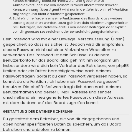
Kontoaktivierung, Benutzer-Passwort) und gescheiterte
Anmeldeversuche. Die von deinem Browser übermittelte Browser-
Kennzeichnung (User Agent) wird nur in der „Wer ist online?“-Funktion
angezeigt und nicht dauerhaft gespeichert.
Schließlich erfordern einzelne Funktionen des Boards, dass weitere
Daten gespeichert werden. Dazu gehören dein Abstimmungsverhalten
bei Umfragen, der Gelesen-Status von deinen Beiträgen oder explizit
von dir gesetzte Lesezeichen oder Benachrichtigungsfunktionen.
Dein Passwort wird mit einer Einwege-Verschlüsselung (Hash)
gespeichert, so dass es sicher ist. Jedoch wird dir empfohlen,
dieses Passwort nicht auf einer Vielzahl von Webseiten zu
verwenden. Das Passwort ist dein Schlüssel zu deinem
Benutzerkonto für das Board, also geh mit ihm sorgsam um.
Insbesondere wird dich kein Vertreter des Betreibers, von phpBB
Limited oder ein Dritter berechtigterweise nach deinem
Passwort fragen. Solltest du dein Passwort vergessen haben, so
kannst du die Funktion „Ich habe mein Passwort vergessen“
benutzen. Die phpBB-Software fragt dich dann nach deinem
Benutzernamen und deiner E-Mail-Adresse und sendet
anschließend ein neu generiertes Passwort an diese Adresse,
mit dem du dann auf das Board zugreifen kannst.
GESTATTUNG DER DATENSPEICHERUNG
Du gestattest dem Betreiber, die von dir eingegebenen und
oben näher spezifizierten Daten zu speichern, um das Board
betreiben und anbieten zu können.