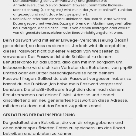
Kontoaktivierung, Benutzer-Passwort) und gescheiterte
Anmeldeversuche. Die von deinem Browser übermittelte Browser-
Kennzeichnung (User Agent) wird nur in der „Wer ist online?“-Funktion
angezeigt und nicht dauerhaft gespeichert.
Schließlich erfordern einzelne Funktionen des Boards, dass weitere
Daten gespeichert werden. Dazu gehören dein Abstimmungsverhalten
bei Umfragen, der Gelesen-Status von deinen Beiträgen oder explizit
von dir gesetzte Lesezeichen oder Benachrichtigungsfunktionen.
Dein Passwort wird mit einer Einwege-Verschlüsselung (Hash)
gespeichert, so dass es sicher ist. Jedoch wird dir empfohlen,
dieses Passwort nicht auf einer Vielzahl von Webseiten zu
verwenden. Das Passwort ist dein Schlüssel zu deinem
Benutzerkonto für das Board, also geh mit ihm sorgsam um.
Insbesondere wird dich kein Vertreter des Betreibers, von phpBB
Limited oder ein Dritter berechtigterweise nach deinem
Passwort fragen. Solltest du dein Passwort vergessen haben, so
kannst du die Funktion „Ich habe mein Passwort vergessen“
benutzen. Die phpBB-Software fragt dich dann nach deinem
Benutzernamen und deiner E-Mail-Adresse und sendet
anschließend ein neu generiertes Passwort an diese Adresse,
mit dem du dann auf das Board zugreifen kannst.
GESTATTUNG DER DATENSPEICHERUNG
Du gestattest dem Betreiber, die von dir eingegebenen und
oben näher spezifizierten Daten zu speichern, um das Board
betreiben und anbieten zu können.