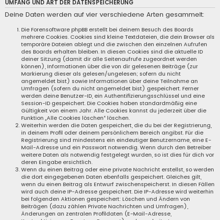
UMFANG UND ART DER DATENSPEICHERUNG
Deine Daten werden auf vier verschiedene Arten gesammelt:
Die Forensoftware phpBB erstellt bei deinem Besuch des Boards
mehrere Cookies. Cookies sind kleine Textdateien, die dein Browser als
temporäre Dateien ablegt und die zwischen den einzelnen Aufrufen
des Boards erhalten bleiben. In diesen Cookies sind die aktuelle ID
deiner Sitzung (damit dir alle Seitenaufrufe zugeordnet werden
können), Informationen über die von dir gelesenen Beiträge (zur
Markierung dieser als gelesen/ungelesen; sofern du nicht
angemeldet bist) sowie Informationen über deine Teilnahme an
Umfragen (sofern du nicht angemeldet bist) gespeichert. Ferner
werden deine Benutzer-ID, ein Authentifizierungsschlüssel und eine
Session-ID gespeichert. Die Cookies haben standardmäßig eine
Gültigkeit von einem Jahr. Alle Cookies kannst du jederzeit über die
Funktion „Alle Cookies löschen“ löschen.
Weiterhin werden die Daten gespeichert, die du bei der Registrierung,
in deinem Profil oder deinem persönlichem Bereich angibst. Für die
Registrierung sind mindestens ein eindeutiger Benutzername, eine E-
Mail-Adresse und ein Passwort notwendig. Wenn durch den Betreiber
weitere Daten als notwendig festgelegt wurden, so ist dies für dich vor
deren Eingabe ersichtlich.
Wenn du einen Beitrag oder eine private Nachricht erstellst, so werden
die dort eingegebenen Daten ebenfalls gespeichert. Gleiches gilt,
wenn du einen Beitrag als Entwurf zwischenspeicherst. In diesen Fällen
wird auch deine IP-Adresse gespeichert. Die IP-Adresse wird weiterhin
bei folgenden Aktionen gespeichert: Löschen und Ändern von
Beiträgen (dazu zählen Private Nachrichten und Umfragen),
Änderungen an zentralen Profildaten (E-Mail-Adresse,