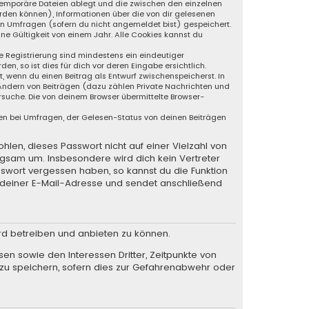
s temporäre Dateien ablegt und die zwischen den einzelnen
werden können), Informationen über die von dir gelesenen
an Umfragen (sofern du nicht angemeldet bist) gespeichert.
ne Gültigkeit von einem Jahr. Alle Cookies kannst du
ie Registrierung sind mindestens ein eindeutiger
, so ist dies für dich vor deren Eingabe ersichtlich.
t, wenn du einen Beitrag als Entwurf zwischenspeicherst. In
 Ändern von Beiträgen (dazu zählen Private Nachrichten und
suche. Die von deinem Browser übermittelte Browser-
en bei Umfragen, der Gelesen-Status von deinen Beiträgen
hlen, dieses Passwort nicht auf einer Vielzahl von
rgsam um. Insbesondere wird dich kein Vertreter
sswort vergessen haben, so kannst du die Funktion
deiner E-Mail-Adresse und sendet anschließend
rd betreiben und anbieten zu können.
en sowie den Interessen Dritter, Zeitpunkte von
zu speichern, sofern dies zur Gefahrenabwehr oder