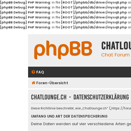
[phpBB Debug] PHP Warning
: in file
[ROOT]/phpbb/db/driver/mysqli.php
on
[phpBB Debug] PHP Warning
: in file
[ROOT]/phpbb/db/driver/mysqli.php
on
[phpBB Debug] PHP Warning
: in file
[ROOT]/phpbb/db/driver/mysqli.php
on
[phpBB Debug] PHP Warning
: in file
[ROOT]/phpbb/db/driver/mysqli.php
on
[phpBB Debug] PHP Warning
: in file
[ROOT]/phpbb/db/driver/mysqli.php
on
[phpBB Debug] PHP Warning
: in file
[ROOT]/phpbb/db/driver/mysqli.php
on
Chatlo
Chat Forum
FAQ
Foren-Übersicht
Chatlounge.ch - Datenschutzerklärung
Diese Richtlinie beschreibt, wie „Chatlounge.ch“ („https://
UMFANG UND ART DER DATENSPEICHERUNG
Deine Daten werden auf vier verschiedene Arten g