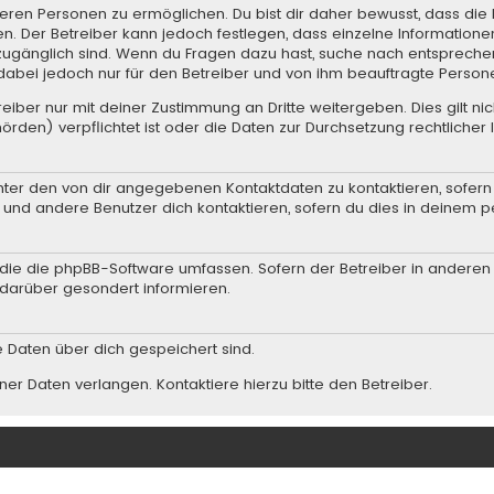
ren Personen zu ermöglichen. Du bist dir daher bewusst, dass die Da
en. Der Betreiber kann jedoch festlegen, dass einzelne Informationen
.) zugänglich sind. Wenn du Fragen dazu hast, suche nach entsprec
t dabei jedoch nur für den Betreiber und von ihm beauftragte Person
iber nur mit deiner Zustimmung an Dritte weitergeben. Dies gilt nic
rden) verpflichtet ist oder die Daten zur Durchsetzung rechtlicher I
nter den von dir angegebenen Kontaktdaten zu kontaktieren, sofern 
r und andere Benutzer dich kontaktieren, sofern du dies in deinem p
n, die die phpBB-Software umfassen. Sofern der Betreiber in andere
darüber gesondert informieren.
he Daten über dich gespeichert sind.
er Daten verlangen. Kontaktiere hierzu bitte den Betreiber.