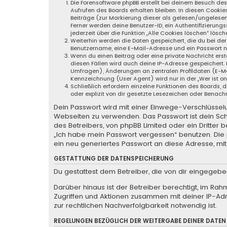
Die Forensoftware phpBB erstellt bei deinem Besuch de
Aufrufen des Boards erhalten bleiben. In diesen Cookie
Beiträge (zur Markierung dieser als gelesen/ungelese
Ferner werden deine Benutzer-ID, ein Authentifizierung
jederzeit über die Funktion „Alle Cookies löschen“ lösch
Weiterhin werden die Daten gespeichert, die du bei der
Benutzername, eine E-Mail-Adresse und ein Passwort not
Wenn du einen Beitrag oder eine private Nachricht erste
diesen Fällen wird auch deine IP-Adresse gespeichert.
Umfragen), Änderungen an zentralen Profildaten (E-Ma
Kennzeichnung (User Agent) wird nur in der „Wer ist o
Schließlich erfordern einzelne Funktionen des Boards
oder explizit von dir gesetzte Lesezeichen oder Benach
Dein Passwort wird mit einer Einwege-Verschlüsselun
Webseiten zu verwenden. Das Passwort ist dein Sch
des Betreibers, von phpBB Limited oder ein Dritter
„Ich habe mein Passwort vergessen“ benutzen. Di
ein neu generiertes Passwort an diese Adresse, mi
GESTATTUNG DER DATENSPEICHERUNG
Du gestattest dem Betreiber, die von dir eingegeb
Darüber hinaus ist der Betreiber berechtigt, im Ra
Zugriffen und Aktionen zusammen mit deiner IP-Ad
zur rechtlichen Nachverfolgbarkeit notwendig ist.
REGELUNGEN BEZÜGLICH DER WEITERGABE DEINER DATEN