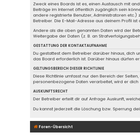
Zweck eines Boards ist es, einen Austausch mit ande
Beiträge im Internet öffentlich zugänglich sein könn
andere registrierte Benutzer, Administratoren etc
Betreiber. Die E-Mail-Adresse aus deinem Profil is
Andere als die oben genannten Daten wird der Betre
Weitergabe der Daten (z. B. an Strafverfolgungsbehö
GESTATTUNG DER KONTAKTAUFNAHME
Du gestattest dem Betreiber darüber hinaus, dich u
das Board erforderlich ist. Darüber hinaus dürfen e
GELTUNGSBEREICH DIESER RICHTLINIE
Diese Richtlinie umfasst nur den Bereich der Seite
personenbezogene Daten verarbeitet, wird er dich 
AUSKUNFTSRECHT
Der Betreiber erteilt dir auf Anfrage Auskunft, welc
Du kannst jederzeit die Löschung bzw. Sperrung dein
Foren-Übersicht