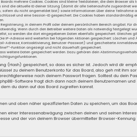
s Boards mehrere Cookies. Cookies sind kleine Textdateien, die dein Browser al
s sind die aktuelle ID deiner Sitzung (damit dir alle Seitenaufrufe zugeordnet 
n; sofern du nicht angemeldet bist) sowie Informationen über deine Teilnahme 
sschlüssel und eine Session-ID gespeichert. Die Cookies haben standardmäßig ei
en.
 Registrierung, in deinem Profil oder deinem persönlichem Bereich angibst. Für d
wendig. Wenn durch den Betreiber weitere Daten als notwendig festgelegt wurden
llst, so werden die dort eingegebenen Daten ebenfalls gespeichert. Gleiches gil
 Die IP-Adresse wird weiterhin bei folgenden Aktionen gespeichert: Löschen und
il-Adresse, Kontoaktivierung, Benutzer-Passwort) und gescheiterte Anmeldever
nline?“-Funktion angezeigt und nicht dauerhaft gespeichert.
, dass weitere Daten gespeichert werden. Dazu gehören dein Abstimmungsverhalt
richtigungsfunktionen.
g (Hash) gespeichert, so dass es sicher ist. Jedoch wird dir empfo
lüssel zu deinem Benutzerkonto für das Board, also geh mit ihm so
 berechtigterweise nach deinem Passwort fragen. Solltest du dein Pa
e phpBB-Software fragt dich dann nach deinem Benutzernamen und 
t dem du dann auf das Board zugreifen kannst.
enen und oben näher spezifizierten Daten zu speichern, um das Boa
hmen einer Interessenabwägung zwischen deinen und seinen Interess
resse und der von deinem Browser übermittelter Browser-Kennung 