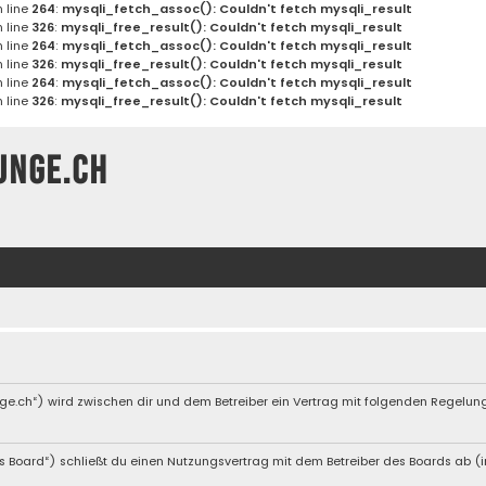
 line
264
:
mysqli_fetch_assoc(): Couldn't fetch mysqli_result
 line
326
:
mysqli_free_result(): Couldn't fetch mysqli_result
 line
264
:
mysqli_fetch_assoc(): Couldn't fetch mysqli_result
 line
326
:
mysqli_free_result(): Couldn't fetch mysqli_result
 line
264
:
mysqli_fetch_assoc(): Couldn't fetch mysqli_result
 line
326
:
mysqli_free_result(): Couldn't fetch mysqli_result
unge.ch
nge.ch“) wird zwischen dir und dem Betreiber ein Vertrag mit folgenden Regelu
s Board“) schließt du einen Nutzungsvertrag mit dem Betreiber des Boards ab (im