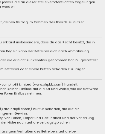
jeweils die an dieser Stelle veröffentlichten Regelungen.
t werden.
cht, deinen Beitrag im Rahmen des Boards zu nutzen.
u erklärst insbesondere, dass du das Recht besitzt, die in
chten Regeln kann der Betreiber dich nach Abmahnung
 oder die er nicht zur Kenntnis genommen hat. Du gestattest
dem Betreiber oder einem Dritten Schaden zuzufügen.
re von phpBB Limited (www.phpbb.com) handelt;
 keinen Einfluss auf die Art und Weise, wie die Software
r Foren Einfluss nehmen.
Kardinalpflichten) nur für Schäden, die auf ein
gangenen Gewinn.
ng von Leben, Körper und Gesundheit und der Verletzung
n der Höhe nach auf die vertragstypischen
lässigem Verhalten des Betreibers auf die bei