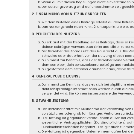
Wenn du mit diesen Regelungen nicht einverstanden bist
Der Nutzungsvertrag wird auf unbestimmte Zeit geschlo
2. EINRÄUMUNG VON NUTZUNGSRECHTEN
Mit dem Erstellen eines Beitrags erteilst du dem Betre
Das Nutzungsrecht nach Punkt 2, Unterpunkt a bleibt 
3. PFLICHTEN DES NUTZERS
Du erklärst mit der Erstellung eines Beitrags, dass er k
deinen Beiträgen verwendeten Links und Bilder zu setz
Der Betreiber des Boards übt das Hausrecht aus. Bei 
zeitweise oder dauerhaft von der Nutzung dieses Board
Du nimmst zur Kenntnis, dass der Betreiber keine Verant
dem Betreiber, dein Benutzerkonto, Beiträge und Funktio
Du gestattest dem Betreiber darüber hinaus, deine Bei
4. GENERAL PUBLIC LICENSE
Du nimmst zur Kenntnis, dass es sich bei phpBB um eine 
deutschsprachige Informationen werden durch die deut
verwendet wird. Sie können insbesondere die Verwendu
5. GEWÄHRLEISTUNG
Der Betreiber haftet mit Ausnahme der Verletzung von L
vorsätzliches oder grob fahrlässiges Verhalten zurück
Die Haftung ist gegenüber Verbrauchern außer bei vor
wesentlicher Vertragspflichten (Kardinalpflichten) au
Durchschnittsschäden begrenzt. Dies gilt auch für mi
Die Haftung ist gegenüber Unternehmern außer bei der 