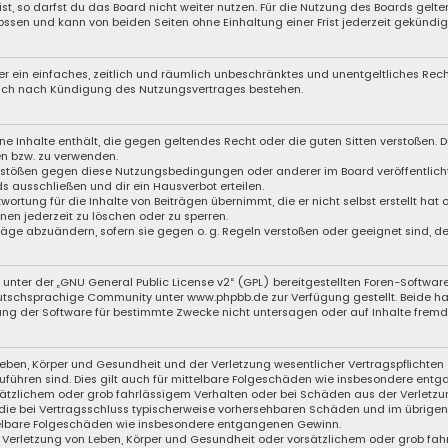
, so darfst du das Board nicht weiter nutzen. Für die Nutzung des Boards gelten 
ssen und kann von beiden Seiten ohne Einhaltung einer Frist jederzeit gekündig
iber ein einfaches, zeitlich und räumlich unbeschränktes und unentgeltliches Re
auch nach Kündigung des Nutzungsvertrages bestehen.
eine Inhalte enthält, die gegen geltendes Recht oder die guten Sitten verstoßen. D
en bzw. zu verwenden.
Verstößen gegen diese Nutzungsbedingungen oder anderer im Board veröffentli
s ausschließen und dir ein Hausverbot erteilen.
wortung für die Inhalte von Beiträgen übernimmt, die er nicht selbst erstellt hat
nen jederzeit zu löschen oder zu sperren.
träge abzuändern, sofern sie gegen o. g. Regeln verstoßen oder geeignet sind, 
unter der „
GNU General Public License v2
“ (GPL) bereitgestellten Foren-Softwa
schsprachige Community unter www.phpbb.de zur Verfügung gestellt. Beide haben
ng der Software für bestimmte Zwecke nicht untersagen oder auf Inhalte fremde
eben, Körper und Gesundheit und der Verletzung wesentlicher Vertragspflichten (
zuführen sind. Dies gilt auch für mittelbare Folgeschäden wie insbesondere ent
sätzlichem oder grob fahrlässigem Verhalten oder bei Schäden aus der Verletzu
f die bei Vertragsschluss typischerweise vorhersehbaren Schäden und im übrige
ttelbare Folgeschäden wie insbesondere entgangenen Gewinn.
Verletzung von Leben, Körper und Gesundheit oder vorsätzlichem oder grob fahr