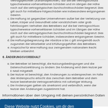
Vertragspflichten (Kardinalpflichten) auf die bei Vertragsschluss
typischerweise vorhersehbaren Schäden und im übrigen der Höhe
nach auf die vertragstypischen Durchschnittsschäden begrenzt. Dies
gilt auch für mittelbare Folgeschäden wie insbesondere entgangenen
Gewinn.
Die Haftung ist gegenüber Unternehmern außer bei der Verletzung von
Leben, Körper und Gesundheit oder vorsätzlichem oder grob
fahrlässigem Verhalten des Betreibers auf die bei Vertragsschluss
typischerweise vorhersehbaren Schäden und im Übrigen der Höhe
nach auf die vertragstypischen Durchschnittsschäden begrenzt. Dies
gilt auch für mittelbare Schäden, insbesondere entgangenen Gewinn.
Die Haftungsbegrenzung der Absätze a bis c gilt sinngemäß auch
zugunsten der Mitarbeiter und Erfüllungsgehilfen des Betreibers.
Ansprüche für eine Haftung aus zwingendem nationalem Recht
bleiben unberührt.
6. ÄNDERUNGSVORBEHALT
Der Betreiber ist berechtigt, die Nutzungsbedingungen und die
Datenschutzerklärung zu ändern. Die Änderung wird dem Nutzer per
E-Mail mitgeteilt.
Der Nutzer ist berechtigt, den Änderungen zu widersprechen. Im Falle
des Widerspruchs erlischt das zwischen dem Betreiber und dem
Nutzer bestehende Vertragsverhältnis mit sofortiger Wirkung.
Die Änderungen gelten als anerkannt und verbindlich, wenn der
Nutzer den Änderungen zugestimmt hat.
Informationen über den Umgang mit deinen persönlichen Daten
sind in der Datenschutzerklärung enthalten.
Diese Website nutzt Cookies, um dir den