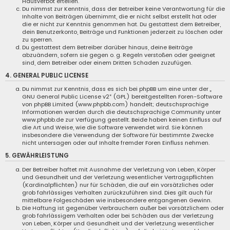
Hausverbot erteilen.
Du nimmst zur Kenntnis, dass der Betreiber keine Verantwortung für die
Inhalte von Beiträgen übernimmt, die er nicht selbst erstellt hat oder
die er nicht zur Kenntnis genommen hat. Du gestattest dem Betreiber,
dein Benutzerkonto, Beiträge und Funktionen jederzeit zu löschen oder
zu sperren.
Du gestattest dem Betreiber darüber hinaus, deine Beiträge
abzuändern, sofern sie gegen o. g. Regeln verstoßen oder geeignet
sind, dem Betreiber oder einem Dritten Schaden zuzufügen.
4. GENERAL PUBLIC LICENSE
Du nimmst zur Kenntnis, dass es sich bei phpBB um eine unter der „
GNU General Public License v2
“ (GPL) bereitgestellten Foren-Software
von phpBB Limited (www.phpbb.com) handelt; deutschsprachige
Informationen werden durch die deutschsprachige Community unter
www.phpbb.de zur Verfügung gestellt. Beide haben keinen Einfluss auf
die Art und Weise, wie die Software verwendet wird. Sie können
insbesondere die Verwendung der Software für bestimmte Zwecke
nicht untersagen oder auf Inhalte fremder Foren Einfluss nehmen.
5. GEWÄHRLEISTUNG
Der Betreiber haftet mit Ausnahme der Verletzung von Leben, Körper
und Gesundheit und der Verletzung wesentlicher Vertragspflichten
(Kardinalpflichten) nur für Schäden, die auf ein vorsätzliches oder
grob fahrlässiges Verhalten zurückzuführen sind. Dies gilt auch für
mittelbare Folgeschäden wie insbesondere entgangenen Gewinn.
Die Haftung ist gegenüber Verbrauchern außer bei vorsätzlichem oder
grob fahrlässigem Verhalten oder bei Schäden aus der Verletzung
von Leben, Körper und Gesundheit und der Verletzung wesentlicher