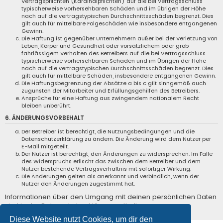
Vertragspflichten (Kardinalpflichten) auf die bei Vertragsschluss
typischerweise vorhersehbaren Schäden und im übrigen der Höhe
nach auf die vertragstypischen Durchschnittsschäden begrenzt. Dies
gilt auch für mittelbare Folgeschäden wie insbesondere entgangenen
Gewinn.
Die Haftung ist gegenüber Unternehmern außer bei der Verletzung von
Leben, Körper und Gesundheit oder vorsätzlichem oder grob
fahrlässigem Verhalten des Betreibers auf die bei Vertragsschluss
typischerweise vorhersehbaren Schäden und im Übrigen der Höhe
nach auf die vertragstypischen Durchschnittsschäden begrenzt. Dies
gilt auch für mittelbare Schäden, insbesondere entgangenen Gewinn.
Die Haftungsbegrenzung der Absätze a bis c gilt sinngemäß auch
zugunsten der Mitarbeiter und Erfüllungsgehilfen des Betreibers.
Ansprüche für eine Haftung aus zwingendem nationalem Recht
bleiben unberührt.
6. ÄNDERUNGSVORBEHALT
Der Betreiber ist berechtigt, die Nutzungsbedingungen und die
Datenschutzerklärung zu ändern. Die Änderung wird dem Nutzer per
E-Mail mitgeteilt.
Der Nutzer ist berechtigt, den Änderungen zu widersprechen. Im Falle
des Widerspruchs erlischt das zwischen dem Betreiber und dem
Nutzer bestehende Vertragsverhältnis mit sofortiger Wirkung.
Die Änderungen gelten als anerkannt und verbindlich, wenn der
Nutzer den Änderungen zugestimmt hat.
Informationen über den Umgang mit deinen persönlichen Daten
sind in der Datenschutzerklärung enthalten.
Diese Website nutzt Cookies, um dir den