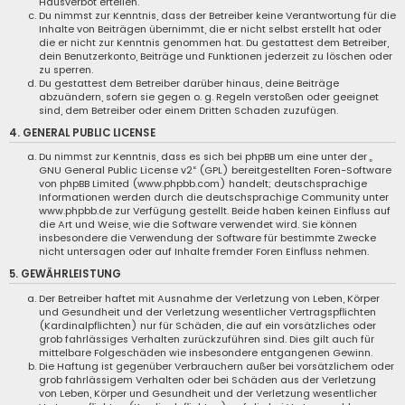
Hausverbot erteilen.
Du nimmst zur Kenntnis, dass der Betreiber keine Verantwortung für die
Inhalte von Beiträgen übernimmt, die er nicht selbst erstellt hat oder
die er nicht zur Kenntnis genommen hat. Du gestattest dem Betreiber,
dein Benutzerkonto, Beiträge und Funktionen jederzeit zu löschen oder
zu sperren.
Du gestattest dem Betreiber darüber hinaus, deine Beiträge
abzuändern, sofern sie gegen o. g. Regeln verstoßen oder geeignet
sind, dem Betreiber oder einem Dritten Schaden zuzufügen.
4. GENERAL PUBLIC LICENSE
Du nimmst zur Kenntnis, dass es sich bei phpBB um eine unter der „
GNU General Public License v2
“ (GPL) bereitgestellten Foren-Software
von phpBB Limited (www.phpbb.com) handelt; deutschsprachige
Informationen werden durch die deutschsprachige Community unter
www.phpbb.de zur Verfügung gestellt. Beide haben keinen Einfluss auf
die Art und Weise, wie die Software verwendet wird. Sie können
insbesondere die Verwendung der Software für bestimmte Zwecke
nicht untersagen oder auf Inhalte fremder Foren Einfluss nehmen.
5. GEWÄHRLEISTUNG
Der Betreiber haftet mit Ausnahme der Verletzung von Leben, Körper
und Gesundheit und der Verletzung wesentlicher Vertragspflichten
(Kardinalpflichten) nur für Schäden, die auf ein vorsätzliches oder
grob fahrlässiges Verhalten zurückzuführen sind. Dies gilt auch für
mittelbare Folgeschäden wie insbesondere entgangenen Gewinn.
Die Haftung ist gegenüber Verbrauchern außer bei vorsätzlichem oder
grob fahrlässigem Verhalten oder bei Schäden aus der Verletzung
von Leben, Körper und Gesundheit und der Verletzung wesentlicher