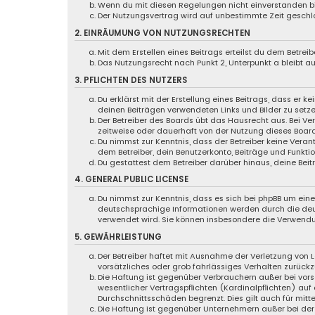
Wenn du mit diesen Regelungen nicht einverstanden bist
Der Nutzungsvertrag wird auf unbestimmte Zeit geschlo
2. EINRÄUMUNG VON NUTZUNGSRECHTEN
Mit dem Erstellen eines Beitrags erteilst du dem Betre
Das Nutzungsrecht nach Punkt 2, Unterpunkt a bleibt 
3. PFLICHTEN DES NUTZERS
Du erklärst mit der Erstellung eines Beitrags, dass er k
deinen Beiträgen verwendeten Links und Bilder zu setz
Der Betreiber des Boards übt das Hausrecht aus. Bei 
zeitweise oder dauerhaft von der Nutzung dieses Board
Du nimmst zur Kenntnis, dass der Betreiber keine Verant
dem Betreiber, dein Benutzerkonto, Beiträge und Funktio
Du gestattest dem Betreiber darüber hinaus, deine Bei
4. GENERAL PUBLIC LICENSE
Du nimmst zur Kenntnis, dass es sich bei phpBB um eine 
deutschsprachige Informationen werden durch die deut
verwendet wird. Sie können insbesondere die Verwendu
5. GEWÄHRLEISTUNG
Der Betreiber haftet mit Ausnahme der Verletzung von L
vorsätzliches oder grob fahrlässiges Verhalten zurück
Die Haftung ist gegenüber Verbrauchern außer bei vor
wesentlicher Vertragspflichten (Kardinalpflichten) au
Durchschnittsschäden begrenzt. Dies gilt auch für mi
Die Haftung ist gegenüber Unternehmern außer bei der 