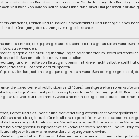
, so darfst du das Board nicht weiter nutzen. Für die Nutzung des Boards gelten 
ssen und kann von beiden Seiten ohne Einhaltung einer Frist jederzeit gekündig
iber ein einfaches, zeitlich und räumlich unbeschränktes und unentgeltliches Re
auch nach Kündigung des Nutzungsvertrages bestehen.
eine Inhalte enthält, die gegen geltendes Recht oder die guten Sitten verstoßen. D
en bzw. zu verwenden.
Verstößen gegen diese Nutzungsbedingungen oder anderer im Board veröffentli
s ausschließen und dir ein Hausverbot erteilen.
wortung für die Inhalte von Beiträgen übernimmt, die er nicht selbst erstellt hat
nen jederzeit zu löschen oder zu sperren.
träge abzuändern, sofern sie gegen o. g. Regeln verstoßen oder geeignet sind, 
unter der „
GNU General Public License v2
“ (GPL) bereitgestellten Foren-Softwa
schsprachige Community unter www.phpbb.de zur Verfügung gestellt. Beide haben
ng der Software für bestimmte Zwecke nicht untersagen oder auf Inhalte fremde
eben, Körper und Gesundheit und der Verletzung wesentlicher Vertragspflichten (
zuführen sind. Dies gilt auch für mittelbare Folgeschäden wie insbesondere ent
sätzlichem oder grob fahrlässigem Verhalten oder bei Schäden aus der Verletzu
f die bei Vertragsschluss typischerweise vorhersehbaren Schäden und im übrige
ttelbare Folgeschäden wie insbesondere entgangenen Gewinn.
Verletzung von Leben, Körper und Gesundheit oder vorsätzlichem oder grob fahr