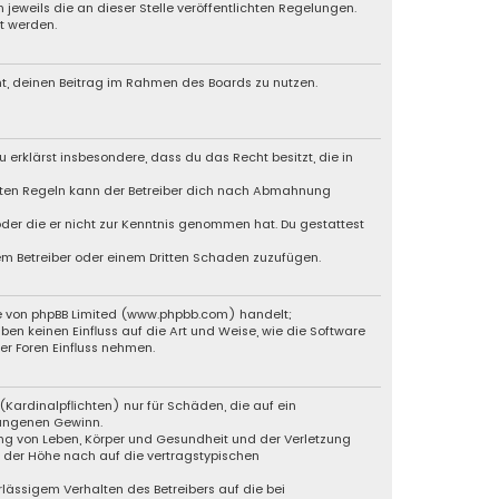
jeweils die an dieser Stelle veröffentlichten Regelungen.
t werden.
cht, deinen Beitrag im Rahmen des Boards zu nutzen.
u erklärst insbesondere, dass du das Recht besitzt, die in
chten Regeln kann der Betreiber dich nach Abmahnung
 oder die er nicht zur Kenntnis genommen hat. Du gestattest
dem Betreiber oder einem Dritten Schaden zuzufügen.
re von phpBB Limited (www.phpbb.com) handelt;
 keinen Einfluss auf die Art und Weise, wie die Software
r Foren Einfluss nehmen.
Kardinalpflichten) nur für Schäden, die auf ein
gangenen Gewinn.
ng von Leben, Körper und Gesundheit und der Verletzung
n der Höhe nach auf die vertragstypischen
lässigem Verhalten des Betreibers auf die bei