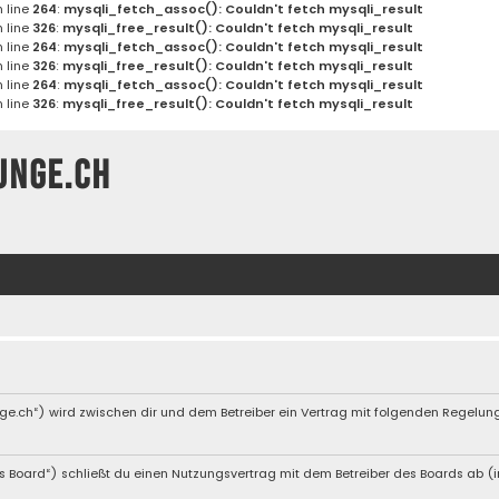
 line
264
:
mysqli_fetch_assoc(): Couldn't fetch mysqli_result
 line
326
:
mysqli_free_result(): Couldn't fetch mysqli_result
 line
264
:
mysqli_fetch_assoc(): Couldn't fetch mysqli_result
 line
326
:
mysqli_free_result(): Couldn't fetch mysqli_result
 line
264
:
mysqli_fetch_assoc(): Couldn't fetch mysqli_result
 line
326
:
mysqli_free_result(): Couldn't fetch mysqli_result
unge.ch
nge.ch“) wird zwischen dir und dem Betreiber ein Vertrag mit folgenden Regelu
s Board“) schließt du einen Nutzungsvertrag mit dem Betreiber des Boards ab (im